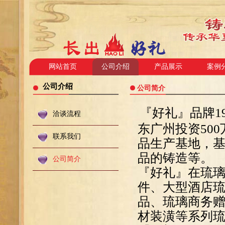
网站首页
公司介绍
产品展示
案例
公司介绍
公司简介
『好礼』品牌1
洽谈流程
东广州投资50
联系我们
品生产基地，
品的铸造等。
公司简介
『好礼』在琉
件、大型酒店
品、琉璃商务
材装潢等系列