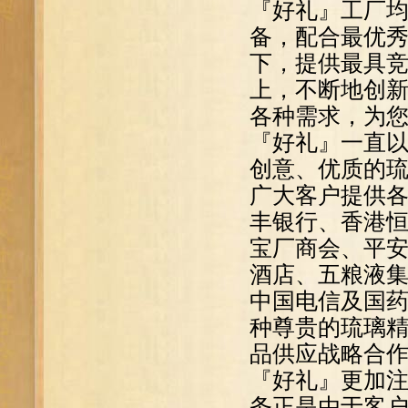
『好礼』工厂
备，配合最优
下，提供最具
上，不断地创
各种需求，为
『好礼』一直
创意、优质的
广大客户提供
丰银行、香港
宝厂商会、平
酒店、五粮液
中国电信及国
种尊贵的琉璃
品供应战略合
『好礼』更加
务正是由于客