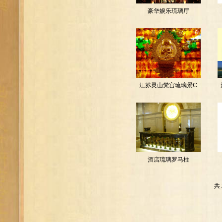
豪华娱乐琉璃厅
江苏灵山梵宫琉璃景C
酒店琉璃罗马柱
共