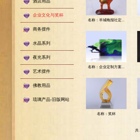
酒店用品
企业文化与奖杯
名称：
羊城晚报社定...
商务摆件
编码：
201511417114316
水晶系列
夜光系列
名称：
企业定制方案...
艺术摆件
编码：
佛教用品
20151141744316
琉璃产品-旧版网站
名称：
奖杯
编码：
共
201511416572216