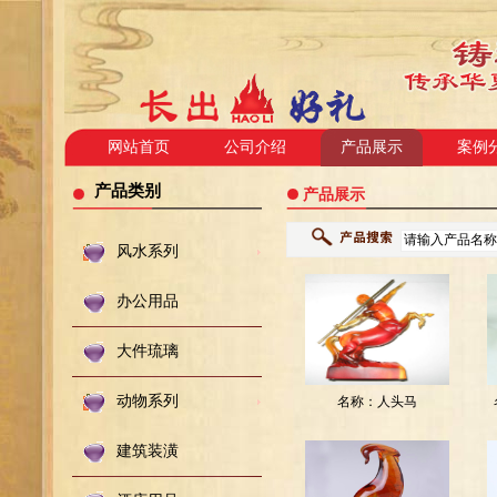
网站首页
公司介绍
产品展示
案例
产品类别
产品展示
风水系列
办公用品
大件琉璃
动物系列
名称：
人头马
编码：
建筑装潢
201541520303816