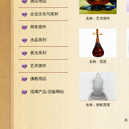
酒店用品
企业文化与奖杯
名称：
艺术摆件
商务摆件
编码：
20151141211916
水晶系列
夜光系列
名称：
琵琶
艺术摆件
编码：
佛教用品
20151141222916
琉璃产品-旧版网站
名称：
慈航普渡
编码：
共
201511411113916