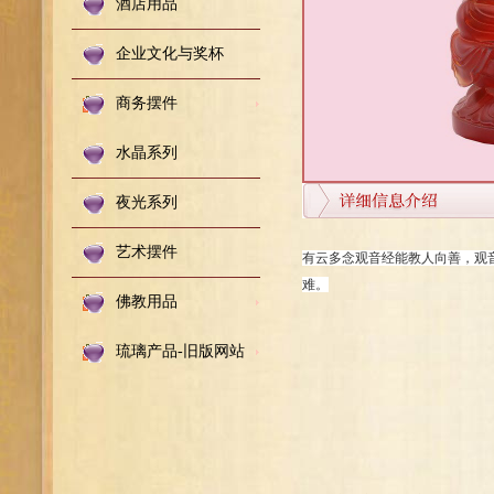
酒店用品
企业文化与奖杯
商务摆件
水晶系列
夜光系列
艺术摆件
有云多念观音经能教人向善，观
难。
佛教用品
琉璃产品-旧版网站