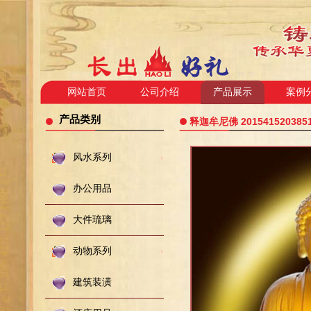
网站首页
公司介绍
产品展示
案例
产品类别
释迦牟尼佛 201541520385
风水系列
办公用品
大件琉璃
动物系列
建筑装潢