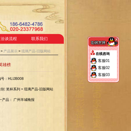
洽谈流程
联系我们
>
产品展示
>
琉璃产品-旧版网站
在线咨询
客服01
英雄榜
客服02
客服03
号：HLIJB008
别:
奖杯系列
>
琉璃产品-旧版网站
一产品：
广州羊城晚报